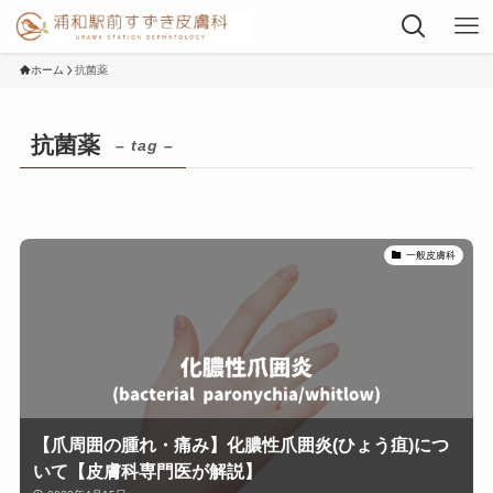
ホーム
抗菌薬
抗菌薬
– tag –
一般皮膚科
【爪周囲の腫れ・痛み】化膿性爪囲炎(ひょう疽)につ
いて【皮膚科専門医が解説】