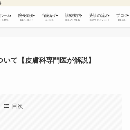
科
ホーム
院長紹介
当院紹介
診療案内
受診の流れ
ブログ
HOME
DOCTOR
CLINIC
TREATMENT
HOW TO VISIT
BLOG
ついて【皮膚科専門医が解説】
目次