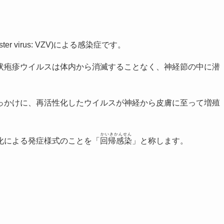
er virus: VZV)による感染症です。
状疱疹ウイルスは体内から消滅することなく、神経節の中に潜
っかけに、再活性化したウイルスが神経から皮膚に至って増殖
かいきかんせん
化による発症様式のことを「
回帰感染
」と称します。