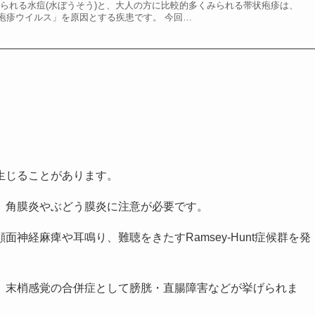
みられる水痘(水ぼうそう)と、大人の方に比較的多くみられる帯状疱疹は、
疱疹ウイルス」を原因とする疾患です。 今回…
生じることがあります。
、角膜炎やぶどう膜炎に注意が必要です。
神経麻痺や耳鳴り、難聴をきたすRamsey-Hunt症候群を発
、末梢感覚の合併症として膀胱・直腸障害などが挙げられま