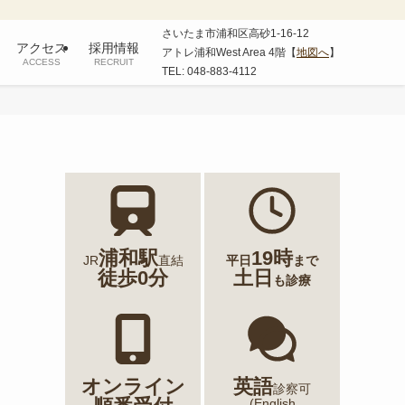
さいたま市浦和区高砂1-16-12
アクセス
採用情報
アトレ浦和West Area 4階【
地図へ
】
ACCESS
RECRUIT
TEL: 048-883-4112
浦和駅
19時
JR
直結
平日
まで
徒歩0分
土日
も診療
オンライン
英語
診察可
(English