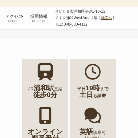
さいたま市浦和区高砂1-16-12
アクセス
採用情報
アトレ浦和West Area 4階【
地図へ
】
ACCESS
RECRUIT
TEL: 048-883-4112
浦和駅
19時
JR
直結
平日
まで
徒歩0分
土日
も診療
オンライン
英語
診察可
(English