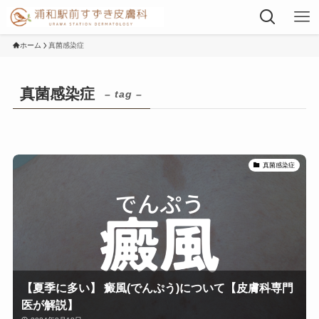
ホーム
真菌感染症
真菌感染症
– tag –
真菌感染症
【夏季に多い】 癜風(でんぷう)について【皮膚科専門
医が解説】