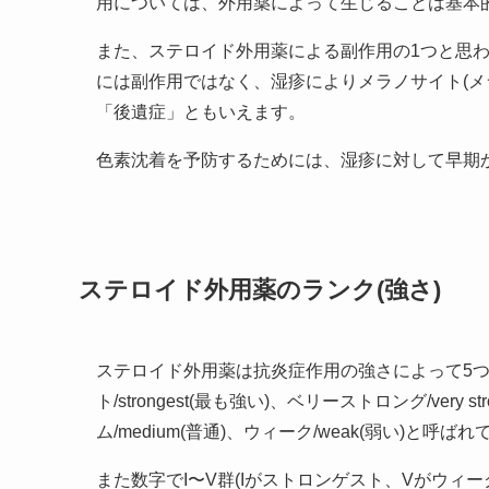
用については、外用薬によって生じることは基本
また、ステロイド外用薬による副作用の1つと思わ
には副作用ではなく、湿疹によりメラノサイト(メ
「後遺症」ともいえます。
色素沈着を予防するためには、湿疹に対して早期
ステロイド外用薬のランク(強さ)
ステロイド外用薬は抗炎症作用の強さによって5
ト/strongest(最も強い)、ベリーストロング/very 
ム/medium(普通)、ウィーク/weak(弱い)と呼ば
また数字でI〜V群(Iがストロンゲスト、Vがウィ