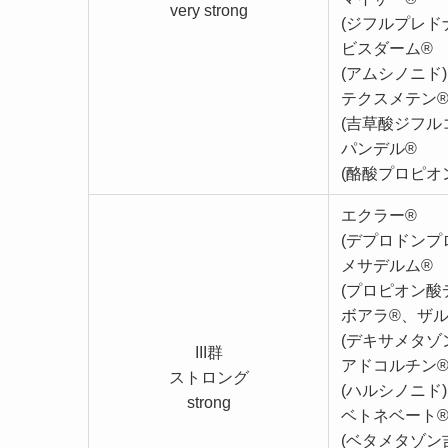
very strong
(ジフルプレド
ビスダーム®
(アムシノニド)
テクスメテン
(吉草酸ジフル
パンデル®
(酪酸プロピオ
エクラー®
(デプロドンプ
メサデルム®
(プロピオン酸
ボアラ®、ザル
(デキサメタゾ
III群
アドコルチン
ストロング
(ハルシノニド)
strong
ベトネベート®
(ベタメタゾン