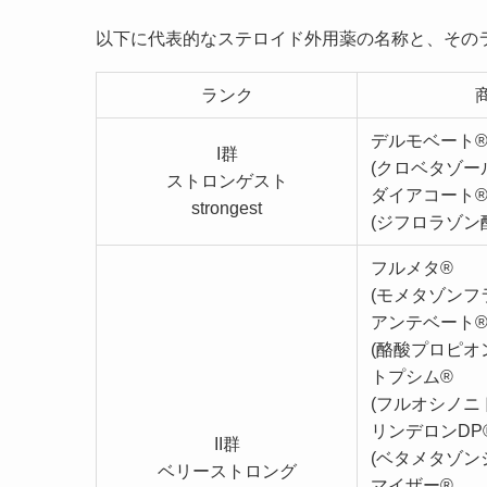
以下に代表的なステロイド外用薬の名称と、その
ランク
デルモベート
I群
(クロベタゾー
ストロンゲスト
ダイアコート
strongest
(ジフロラゾン
フルメタ®
(モメタゾンフ
アンテベート
(酪酸プロピオ
トプシム®
(フルオシノニ
リンデロンDP
II群
(ベタメタゾン
ベリーストロング
マイザー®