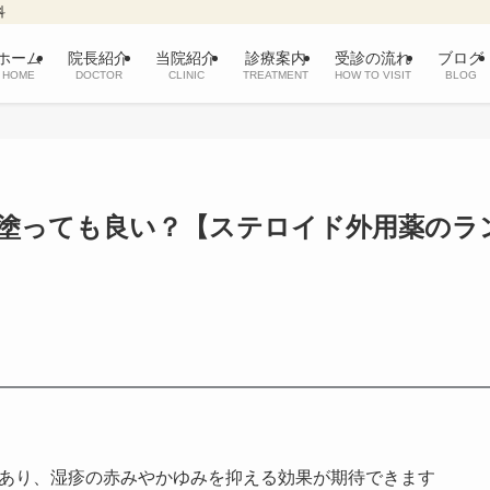
科
ホーム
院長紹介
当院紹介
診療案内
受診の流れ
ブログ
HOME
DOCTOR
CLINIC
TREATMENT
HOW TO VISIT
BLOG
塗っても良い？【ステロイド外用薬のラ
】
があり、湿疹の赤みやかゆみを抑える効果が期待できます