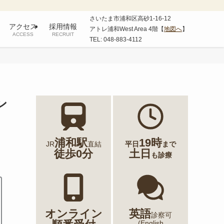
さいたま市浦和区高砂1-16-12
アクセス
採用情報
アトレ浦和West Area 4階【
地図へ
】
ACCESS
RECRUIT
TEL: 048-883-4112
ン
浦和駅
19時
JR
直結
平日
まで
徒歩0分
土日
も診療
オンライン
英語
診察可
(English