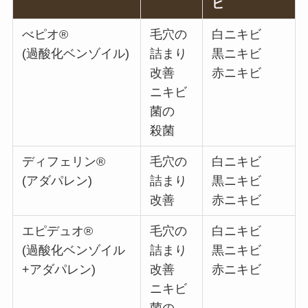
ビ
べピオ®
毛穴の
白ニキビ
(過酸化ベンゾイル)
詰まり
黒ニキビ
改善
赤ニキビ
ニキビ
菌の
殺菌
ディフェリン®
毛穴の
白ニキビ
(アダパレン)
詰まり
黒ニキビ
改善
赤ニキビ
エピデュオ®
毛穴の
白ニキビ
(過酸化ベンゾイル
詰まり
黒ニキビ
+アダパレン)
改善
赤ニキビ
ニキビ
菌の